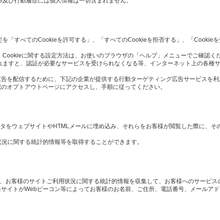
ie及び行動履歴には個人情報は一切含まれません。
定を「すべてのCookieを許可する」、「すべてのCookieを拒否する」、「Cook
 Cookieに関する設定方法は、お使いのブラウザの「ヘルプ」メニューでご確認く
択されますと、認証が必要なサービスを受けられなくなる等、インターネット上の各種
広告を配信するために、下記の企業が提供する行動ターゲティング広告サービスを利
記のオプトアウトページにアクセスし、手順に従ってください。
や画像データをウェブサイトやHTMLメールに埋め込み、それらをお客様が閲覧した際に、
状況に関する統計的情報等を取得することができます。
や、お客様のサイトご利用状況に関する統計的情報を収集して、お客様へのサービス
サイトがWebビーコン等によってお客様のお名前、ご住所、電話番号、メールア