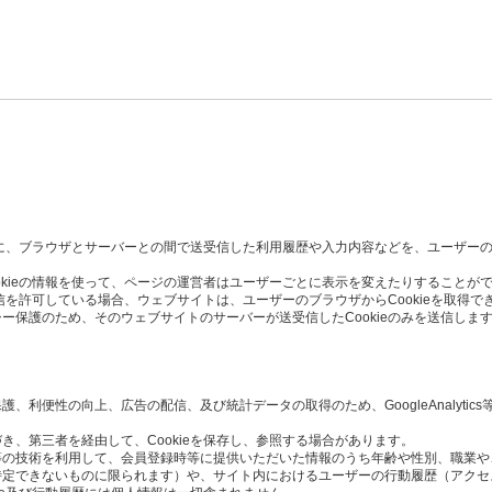
た時に、ブラウザとサーバーとの間で送受信した利用履歴や入力内容などを、ユーザー
okieの情報を使って、ページの運営者はユーザーごとに表示を変えたりすることが
受信を許可している場合、ウェブサイトは、ユーザーのブラウザからCookieを取得で
ー保護のため、そのウェブサイトのサーバーが送受信したCookieのみを送信しま
利便性の向上、広告の配信、及び統計データの取得のため、GoogleAnalytics
き、第三者を経由して、Cookieを保存し、参照する場合があります。
Script等の技術を利用して、会員登録時等に提供いただいた情報のうち年齢や性別、職
定できないものに限られます）や、サイト内におけるユーザーの行動履歴（アクセ